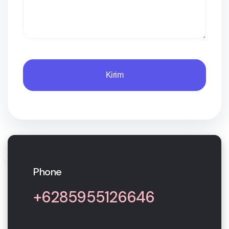
Kirim
Phone
+6285955126646