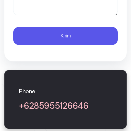
Kirim
Phone
+6285955126646